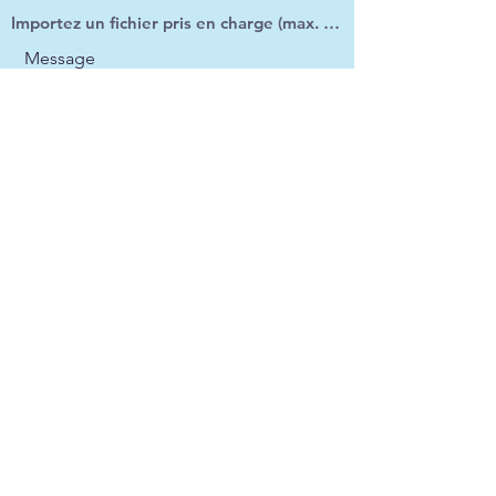
Importez un fichier pris en charge (max. 15 Mo)
Message
Envoyer
GOOD DEAL Limoges
deallimoges@gmail.com
05.64.72.10.03
Tous nos produits disponibles sur Leboncoin!!