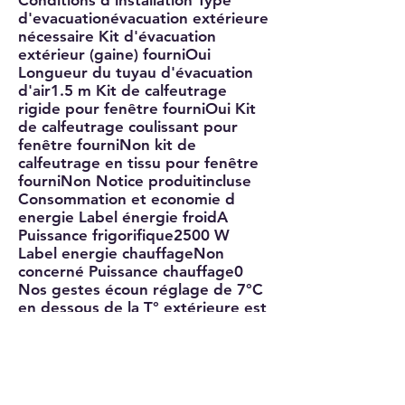
Conditions d installation Type
d'evacuationévacuation extérieure
nécessaire Kit d'évacuation
extérieur (gaine) fourniOui
Longueur du tuyau d'évacuation
d'air1.5 m Kit de calfeutrage
rigide pour fenêtre fourniOui Kit
de calfeutrage coulissant pour
fenêtre fourniNon kit de
calfeutrage en tissu pour fenêtre
fourniNon Notice produitincluse
Consommation et economie d
energie Label énergie froidA
Puissance frigorifique2500 W
Label energie chauffageNon
concerné Puissance chauffage0
Nos gestes écoun réglage de 7°C
en dessous de la T° extérieure est
suffisant pour votre confort et
permet de consommer moins
d'électricité Gaz utiliséR290, 100%
naturel permettant de réduire de
99.8% l'impact sur